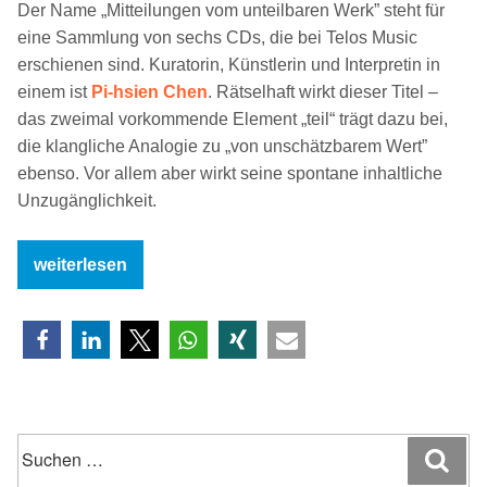
Der Name „Mitteilungen vom unteilbaren Werk” steht für
eine Sammlung von sechs CDs, die bei Telos Music
erschienen sind. Kuratorin, Künstlerin und Interpretin in
einem ist
Pi-hsien Chen
. Rätselhaft wirkt dieser Titel –
das zweimal vorkommende Element „teil“ trägt dazu bei,
die klangliche Analogie zu „von unschätzbarem Wert”
ebenso. Vor allem aber wirkt seine spontane inhaltliche
Unzugänglichkeit.
„Pi-
weiterlesen
hsien
Chen:
Titel
„Mitteilungen
vom
unteilbaren
Suchen
Werk““
Suc
nach: