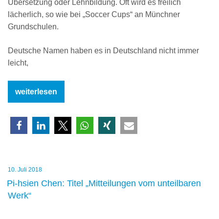
Übersetzung oder Lehnbildung. Oft wird es freilich
lächerlich, so wie bei „Soccer Cups“ an Münchner
Grundschulen.
Deutsche Namen haben es in Deutschland nicht immer
leicht,
„Deutsche
weiterlesen
Markennamen:
Deutsh
is
coming
home“
Veröffentlicht
10. Juli 2018
am
Pi-hsien Chen: Titel „Mitteilungen vom unteilbaren
Werk“