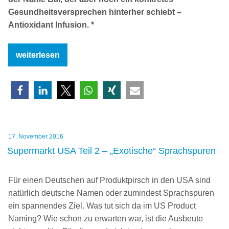
Gesundheitsversprechen hinterher schiebt –
Antioxidant Infusion. *
„Supermarkt
weiterlesen
USA
Teil
3
–
Optimierungsversprechen“
Veröffentlicht
17. November 2016
am
Supermarkt USA Teil 2 – „Exotische“ Sprachspuren
Für einen Deutschen auf Produktpirsch in den USA sind
natürlich deutsche Namen oder zumindest Sprachspuren
ein spannendes Ziel. Was tut sich da im US Product
Naming? Wie schon zu erwarten war, ist die Ausbeute