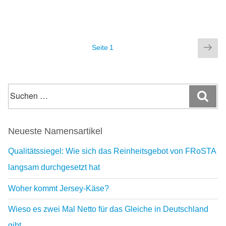
Seitennummerierung
Näc
Seite
1
der
Sei
Beiträge
Suchen
Suc
nach:
Neueste Namensartikel
Qualitätssiegel: Wie sich das Reinheitsgebot von FRoSTA
langsam durchgesetzt hat
Woher kommt Jersey-Käse?
Wieso es zwei Mal Netto für das Gleiche in Deutschland
gibt