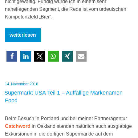
nicht gewaltig. Fündig wurde ich in einem sehr
naheliegenden Segment, die Rede ist vom urdeutschen
Kompetenzfeld „Bier“.
„Supermarkt
weiterlesen
USA
Teil
2
–
„Exotische“
Sprachspuren“
Veröffentlicht
14. November 2016
am
Supermarkt USA Teil 1 – Auffällige Markenamen
Food
Beim Besuch in Portland und bei meiner Partneragentur
Catchword
in Oakland standen natürlich auch ausgiebige
Exkursionen in die dortigen Supermärkte auf dem