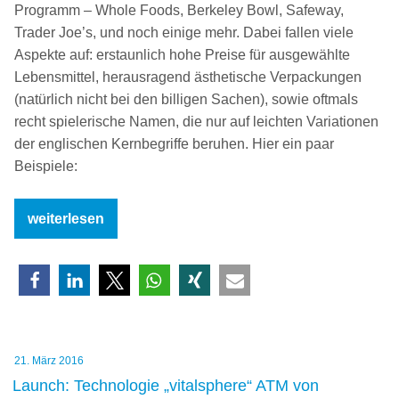
Programm – Whole Foods, Berkeley Bowl, Safeway,
Trader Joe’s, und noch einige mehr. Dabei fallen viele
Aspekte auf: erstaunlich hohe Preise für ausgewählte
Lebensmittel, herausragend ästhetische Verpackungen
(natürlich nicht bei den billigen Sachen), sowie oftmals
recht spielerische Namen, die nur auf leichten Variationen
der englischen Kernbegriffe beruhen. Hier ein paar
Beispiele:
„Supermarkt
weiterlesen
USA
Teil
1
–
Auffällige
Markenamen
Veröffentlicht
21. März 2016
Food“
am
Launch: Technologie „vitalsphere“ ATM von