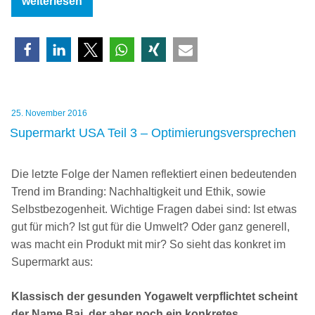
„Neue
weiterlesen
Technologiemarke
von
Rohde
&
Schwarz:
CERTIUM“
Veröffentlicht
25. November 2016
am
Supermarkt USA Teil 3 – Optimierungsversprechen
Die letzte Folge der Namen reflektiert einen bedeutenden
Trend im Branding: Nachhaltigkeit und Ethik, sowie
Selbstbezogenheit. Wichtige Fragen dabei sind: Ist etwas
gut für mich? Ist gut für die Umwelt? Oder ganz generell,
was macht ein Produkt mit mir? So sieht das konkret im
Supermarkt aus:
Klassisch der gesunden Yogawelt verpflichtet scheint
der Name Bai, der aber noch ein konkretes