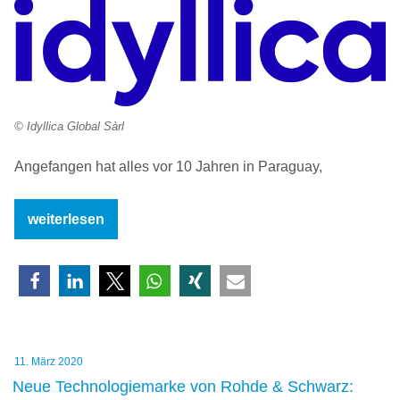
© Idyllica Global Sàrl
Angefangen hat alles vor 10 Jahren in Paraguay,
„Neue
weiterlesen
Marke
–
schön,
nachhaltig,
IDYLLICA“
Veröffentlicht
11. März 2020
am
Neue Technologiemarke von Rohde & Schwarz: