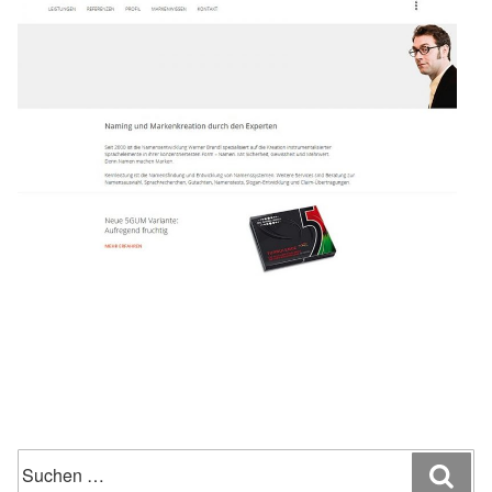
Suchen
Suc
nach: