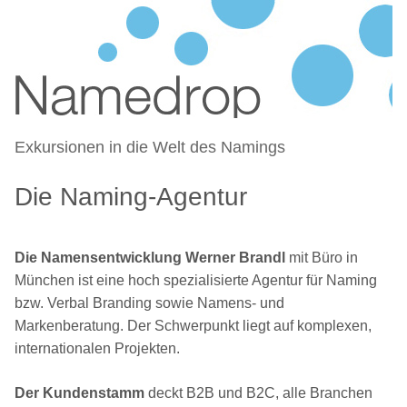
NAMEDROP – BLOG ZU
Zum
NAMENSFINDUNG UND NAMING
Inhalt
springen
Exkursionen in die Welt des Namings
Die Naming-Agentur
Die Namensentwicklung Werner Brandl
mit Büro in
München ist eine hoch spezialisierte Agentur für Naming
bzw. Verbal Branding sowie Namens- und
Markenberatung. Der Schwerpunkt liegt auf komplexen,
internationalen Projekten.
Der Kundenstamm
deckt B2B und B2C, alle Branchen