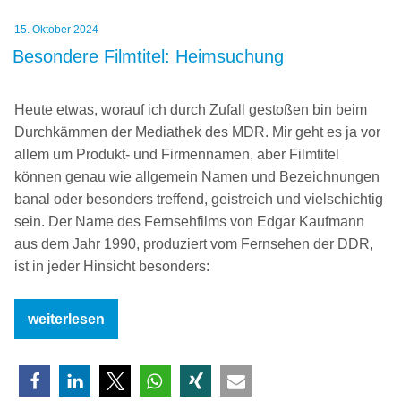
feine
Veröffentlicht
15. Oktober 2024
Unterschiede“
am
Besondere Filmtitel: Heimsuchung
Heute etwas, worauf ich durch Zufall gestoßen bin beim
Durchkämmen der Mediathek des MDR. Mir geht es ja vor
allem um Produkt- und Firmennamen, aber Filmtitel
können genau wie allgemein Namen und Bezeichnungen
banal oder besonders treffend, geistreich und vielschichtig
sein. Der Name des Fernsehfilms von Edgar Kaufmann
aus dem Jahr 1990, produziert vom Fernsehen der DDR,
ist in jeder Hinsicht besonders:
„Besondere
weiterlesen
Filmtitel:
Heimsuchung“