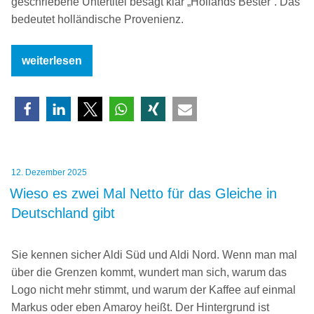
geschriebene Untertitel besagt klar „Hollands Bester“. Das
bedeutet holländische Provenienz.
„Woher
weiterlesen
kommt
Jersey-
Käse?“
Veröffentlicht
12. Dezember 2025
am
Wieso es zwei Mal Netto für das Gleiche in
Deutschland gibt
Sie kennen sicher Aldi Süd und Aldi Nord. Wenn man mal
über die Grenzen kommt, wundert man sich, warum das
Logo nicht mehr stimmt, und warum der Kaffee auf einmal
Markus oder eben Amaroy heißt. Der Hintergrund ist