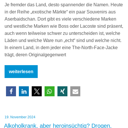
Je fremder das Land, desto spannender die Namen. Heute
in der Reihe „exotische Märkte“ ein paar Souvenirs aus
Aserbaidschan. Dort gibt es viele verschiedene Marken
und westliche Marken wie Boss oder Lacoste sind präsent,
auch wenn teilweise schwer zu unterscheiden ist, welche
Läden und welche Ware nun „echt“ sind und welche nicht.
In einem Land, in dem jeder eine The-North-Face-Jacke
trägt, deren Originalgegenwert
„Exkursion:
weiterlesen
Marken
in
Aserbaidschan“
Veröffentlicht
19. November 2024
am
Alkoholkrank, aber heroinsüchtig? Drogen,