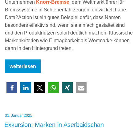
Unternehmen
Knorr-Bremse
, dem Weltmarktführer für
Bremssysteme in Schienenfahrzeugen, entwickelt habe.
Data2Action ist ein gutes Beispiel dafür, dass Namen
besonders effektiv sind, wenn sie einfach gestaltet sind
und den Produktnutzen sofort deutlich machen. Klassische
Markenkriterien wie Eintragbarkeit als Wortmarke können
dann in den Hintergrund treten.
„Knorr-
weiterlesen
Bremse
Data2Action:
Mehrwert
für
Kunden“
Veröffentlicht
31. Januar 2025
am
Exkursion: Marken in Aserbaidschan