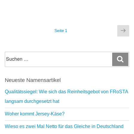
Seitennummerierung
Näc
Seite
1
der
Sei
Beiträge
Suchen
Suc
nach:
Neueste Namensartikel
Qualitätssiegel: Wie sich das Reinheitsgebot von FRoSTA
langsam durchgesetzt hat
Woher kommt Jersey-Käse?
Wieso es zwei Mal Netto für das Gleiche in Deutschland