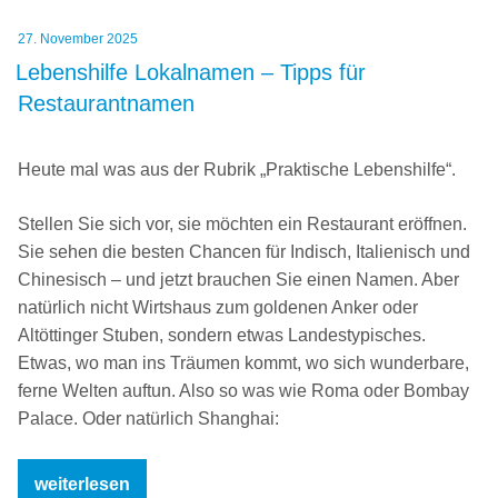
das
Veröffentlicht
27. November 2025
Gleiche
am
Lebenshilfe Lokalnamen – Tipps für
in
Restaurantnamen
Deutschland
gibt“
Heute mal was aus der Rubrik „Praktische Lebenshilfe“.
Stellen Sie sich vor, sie möchten ein Restaurant eröffnen.
Sie sehen die besten Chancen für Indisch, Italienisch und
Chinesisch – und jetzt brauchen Sie einen Namen. Aber
natürlich nicht Wirtshaus zum goldenen Anker oder
Altöttinger Stuben, sondern etwas Landestypisches.
Etwas, wo man ins Träumen kommt, wo sich wunderbare,
ferne Welten auftun. Also so was wie Roma oder Bombay
Palace. Oder natürlich Shanghai:
„Lebenshilfe
weiterlesen