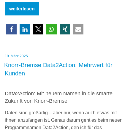
„Testo
weiterlesen
Instruments:
Einfach
ein
passender
Name“
Veröffentlicht
19. März 2025
am
Knorr-Bremse Data2Action: Mehrwert für
Kunden
Data2Action: Mit neuem Namen in die smarte
Zukunft von Knorr-Bremse
Daten sind großartig – aber nur, wenn auch etwas mit
ihnen anzufangen ist. Genau darum geht es beim neuen
Programmnamen Data2Action, den ich für das