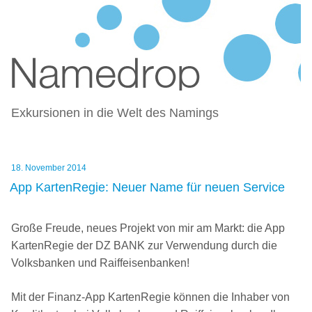
NAMEDROP – BLOG ZU
Zum
NAMENSFINDUNG UND NAMING
Inhalt
springen
Exkursionen in die Welt des Namings
Veröffentlicht
18. November 2014
am
App KartenRegie: Neuer Name für neuen Service
Große Freude, neues Projekt von mir am Markt: die App
KartenRegie der DZ BANK zur Verwendung durch die
Volksbanken und Raiffeisenbanken!
Mit der Finanz-App KartenRegie können die Inhaber von