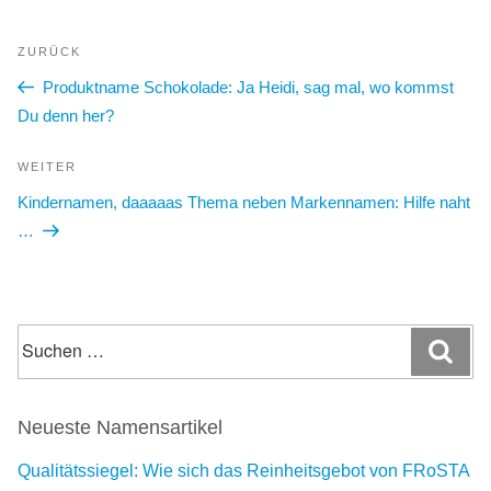
Beitragsnavigation
Vorheriger
ZURÜCK
Beitrag
Produktname Schokolade: Ja Heidi, sag mal, wo kommst
Du denn her?
Nächster
WEITER
Beitrag
Kindernamen, daaaaas Thema neben Markennamen: Hilfe naht
…
Suchen
Suc
nach:
Neueste Namensartikel
Qualitätssiegel: Wie sich das Reinheitsgebot von FRoSTA