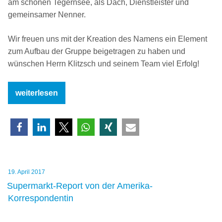
am schönen Tegernsee, als Dach, Dienstleister und
gemeinsamer Nenner.
Wir freuen uns mit der Kreation des Namens ein Element
zum Aufbau der Gruppe beigetragen zu haben und
wünschen Herrn Klitzsch und seinem Team viel Erfolg!
„Ideamed
weiterlesen
–
Name
für
lösungsorientierte
Gesundheitsgruppe“
Veröffentlicht
19. April 2017
am
Supermarkt-Report von der Amerika-
Korrespondentin