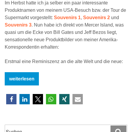
Im Herbst hatte ich ja selber ein paar interessante
Produktnamen von meinem USA-Besuch bzw. der Tour de
Supermarkt vorgestellt:
Souvenirs 1
,
Souvenirs 2
und
Souvenirs 3
. Nun habe ich direkt von Mercer Island, was
quasi um die Ecke von Bill Gates und Jeff Bezos liegt,
sensationelle neue Produktbilder von meiner Amerika-
Korrespondentin erhalten:
Erstmal eine Reminiszenz an die alte Welt und die neue:
„Supermarkt-
weiterlesen
Report
von
der
Amerika-
Korrespondentin“
Suchen
Suc