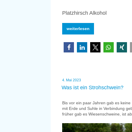
Platzhirsch Alkohol
„Alkoholkrank,
weiterlesen
aber
heroinsüchtig?
Drogen,
Sucht
und
feine
Unterschiede“
Veröffentlicht
4. Mai 2023
am
Was ist ein Strohschwein?
Bis vor ein paar Jahren gab es kein
mit Erde und Suhle in Verbindung geb
früher gab es Wiesenschweine, ist ab