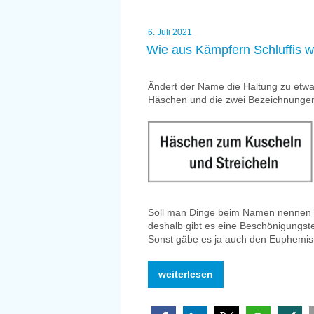
Veröffentlicht
6. Juli 2021
am
Wie aus Kämpfern Schluffis 
Ändert der Name die Haltung zu etwas
Häschen und die zwei Bezeichnungen
Soll man Dinge beim Namen nennen od
deshalb gibt es eine Beschönigungs
Sonst gäbe es ja auch den Euphemis
„Wie
weiterlesen
aus
Kämpfern
Schluffis