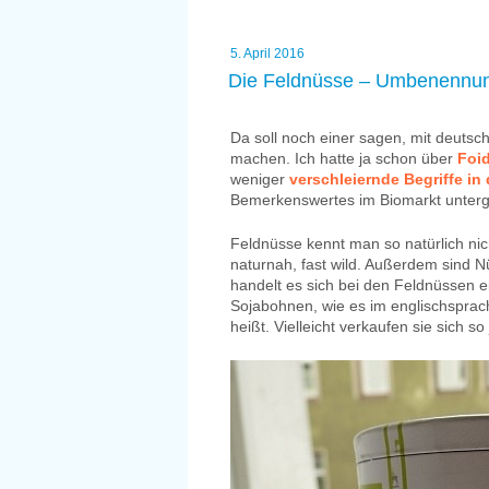
sein?“
Veröffentlicht
5. April 2016
am
Die Feldnüsse – Umbenennu
Da soll noch einer sagen, mit deuts
machen. Ich hatte ja schon über
Foi
weniger
verschleiernde Begriffe in 
Bemerkenswertes im Biomarkt unter
Feldnüsse kennt man so natürlich nic
naturnah, fast wild. Außerdem sind N
handelt es sich bei den Feldnüssen
Sojabohnen, wie es im englischsprach
heißt. Vielleicht verkaufen sie sich so