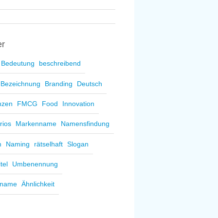
er
Bedeutung
beschreibend
Bezeichnung
Branding
Deutsch
nzen
FMCG
Food
Innovation
rios
Markenname
Namensfindung
m
Naming
rätselhaft
Slogan
itel
Umbenennung
sname
Ähnlichkeit