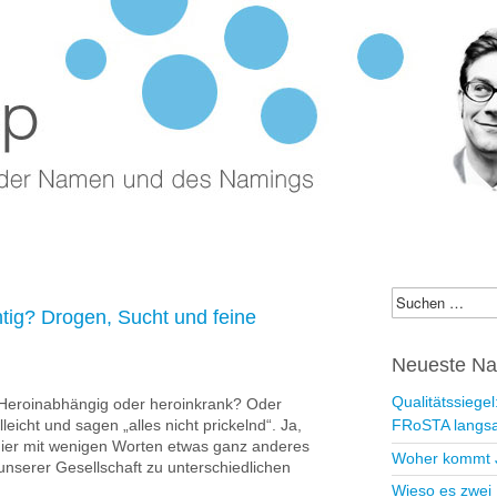
p – Blog zu
indung und Nam
ings
Suchen
htig? Drogen, Sucht und feine
nach:
Neueste Na
Qualitätssiege
 Heroinabhängig oder heroinkrank? Oder
leicht und sagen „alles nicht prickelnd“. Ja,
FRoSTA langsa
 hier mit wenigen Worten etwas ganz anderes
Woher kommt 
 unserer Gesellschaft zu unterschiedlichen
Wieso es zwei 