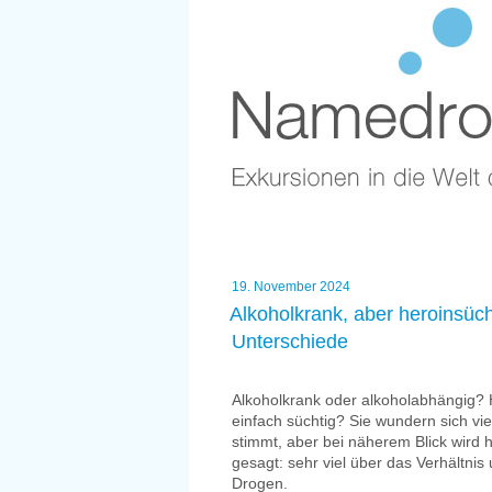
Zum
Namedro
Inhalt
springen
Namensf
Exkursionen in die Welt des Nam
Veröffentlicht
19. November 2024
am
Alkoholkrank, aber heroinsüc
Unterschiede
Alkoholkrank oder alkoholabhängig?
einfach süchtig? Sie wundern sich viel
stimmt, aber bei näherem Blick wird
gesagt: sehr viel über das Verhältnis
Drogen.