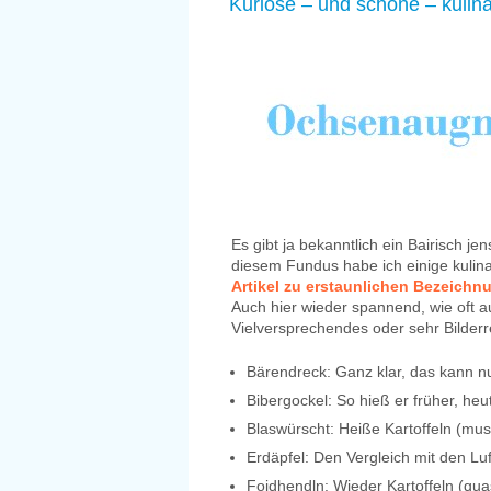
Kuriose – und schöne – kulina
Es gibt ja bekanntlich ein Bairisch je
diesem Fundus habe ich einige kulin
Artikel zu erstaunlichen Bezeichn
Auch hier wieder spannend, wie oft 
Vielversprechendes oder sehr Bilderr
Bärendreck: Ganz klar, das kann nu
Bibergockel: So hieß er früher, he
Blaswürscht: Heiße Kartoffeln (mus
Erdäpfel: Den Vergleich mit den Luft
Foidhendln: Wieder Kartoffeln (qua