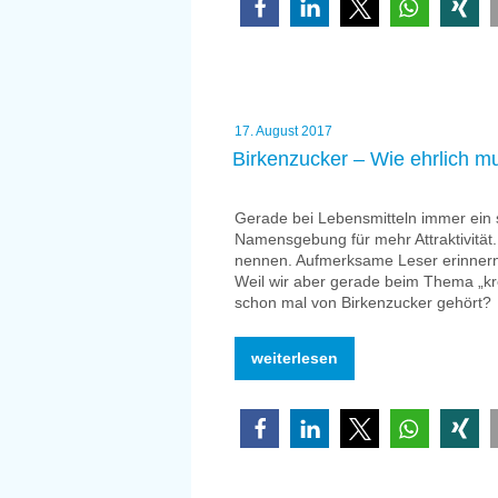
wurden“
Veröffentlicht
17. August 2017
am
Birkenzucker – Wie ehrlich m
Gerade bei Lebensmitteln immer ein 
Namensgebung für mehr Attraktivität
nennen. Aufmerksame Leser erinnern 
Weil wir aber gerade beim Thema „k
schon mal von Birkenzucker gehört?
„Birkenzucker
weiterlesen
–
Wie
ehrlich
muss
ein
Name