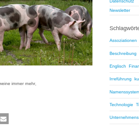
Datenschutz
Newsletter
Schlagwört
Assoziationen
Beschreibung
Englisch
Fina
Irreführung
ku
hweine immer mehr,
Namenssyste
Technologie
T
Unternehmen