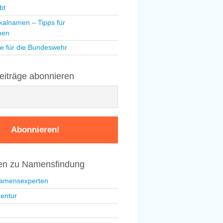
bt
kalnamen – Tipps für
men
e für die Bundeswehr
eiträge abonnieren
nen zu Namensfindung
Namensexperten
entur