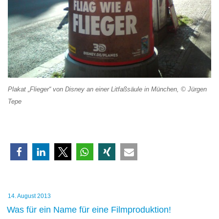
Plakat „Flieger“ von Disney an einer Litfaßsäule in München, © Jürgen
Tepe
Veröffentlicht
14. August 2013
am
Was für ein Name für eine Filmproduktion!