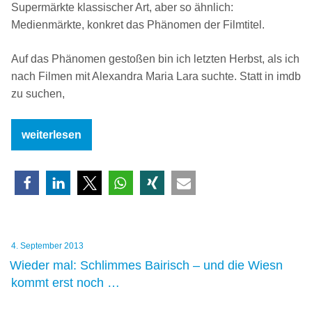
Supermärkte klassischer Art, aber so ähnlich:
Medienmärkte, konkret das Phänomen der Filmtitel.
Auf das Phänomen gestoßen bin ich letzten Herbst, als ich
nach Filmen mit Alexandra Maria Lara suchte. Statt in imdb
zu suchen,
„Unter
weiterlesen
falscher
Flagge:
neue
Filmtitel
für
alte
Veröffentlicht
4. September 2013
Filme“
am
Wieder mal: Schlimmes Bairisch – und die Wiesn
kommt erst noch …