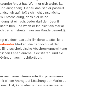
etzende) Angst hat. Wenn er sich wehrt, kann
nd ausgehen). Genau das ist hier passiert.
dschuh auf, ließ sich nicht einschüchtern,
en Entscheidung, dass hier keine
dung ist einfach: Jeder darf den Begriff
schreiben, und wenn er ihn nicht als Marke
h trefflich streiten, nur am Rande bemerkt).
igt sie doch das sehr limitierte tatsächliche
eibender
Marken, die dennoch Ziel der
d. Eine psychologische Abschreckungswirkung
lichen Leben durchaus existieren, und sie
Gründen auch rechtfertigen.
cher auch eine interessante Vorgehensweise
mit einem Antrag auf Löschung der Marke zu
nnvoll ist, kann aber nur ein spezialisierter