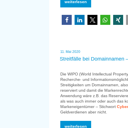
„Früher
weiterlesen
…
der
Mercedes
unter
den
Staubsaugern“
Veröffentlicht
11. Mai 2020
am
Streitfälle bei Domainnamen 
Die WIPO (World Intellectual Property
Recherche- und Informationsmöglichkei
Streitigkeiten um Domainnamen, also
reserviert und damit die Markenrecht
Anwendung wäre z.B. das Reservier
als was auch immer oder auch das ko
Markeneigentümer – Stichwort
Cyber
Geldverdienen aber nicht.
„Streitfälle
weiterlesen