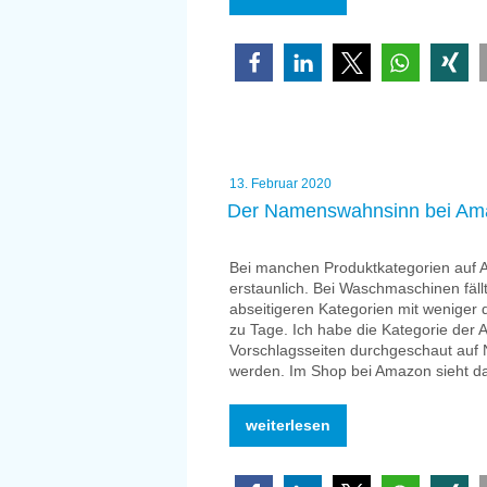
bei
Domainnamen
–
Domainrecht“
Veröffentlicht
13. Februar 2020
am
Der Namenswahnsinn bei Ama
Bei manchen Produktkategorien auf A
erstaunlich. Bei Waschmaschinen fäll
abseitigeren Kategorien mit weniger
zu Tage. Ich habe die Kategorie der
Vorschlagsseiten durchgeschaut auf
werden. Im Shop bei Amazon sieht da
„Der
weiterlesen
Namenswahnsinn
bei
Amazon