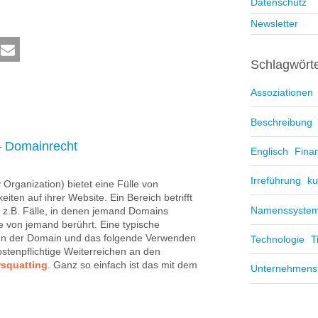
Datenschutz
Newsletter
Schlagwört
Assoziationen
Beschreibung
– Domainrecht
Englisch
Fina
Irreführung
ku
 Organization) bietet eine Fülle von
ten auf ihrer Website. Ein Bereich betrifft
Namenssyste
 z.B. Fälle, in denen jemand Domains
e von jemand berührt. Eine typische
en der Domain und das folgende Verwenden
Technologie
T
stenpflichtige Weiterreichen an den
squatting
. Ganz so einfach ist das mit dem
Unternehmen