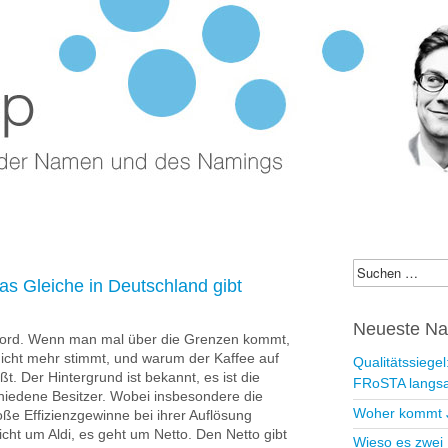
p – Blog zu
indung und Nam
ings
Suchen
as Gleiche in Deutschland gibt
nach:
Neueste Na
 Nord. Wenn man mal über die Grenzen kommt,
icht mehr stimmt, und warum der Kaffee auf
Qualitätssiege
. Der Hintergrund ist bekannt, es ist die
FRoSTA langsa
hiedene Besitzer. Wobei insbesondere die
Woher kommt 
ße Effizienzgewinne bei ihrer Auflösung
icht um Aldi, es geht um Netto. Den Netto gibt
Wieso es zwei 