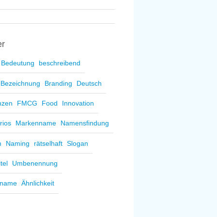
er
Bedeutung
beschreibend
Bezeichnung
Branding
Deutsch
nzen
FMCG
Food
Innovation
rios
Markenname
Namensfindung
m
Naming
rätselhaft
Slogan
itel
Umbenennung
sname
Ähnlichkeit