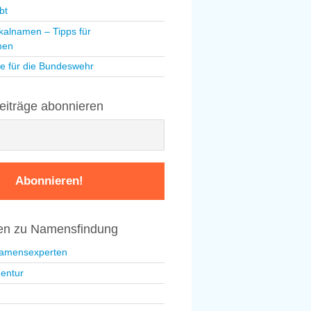
bt
kalnamen – Tipps für
men
e für die Bundeswehr
eiträge abonnieren
nen zu Namensfindung
Namensexperten
entur