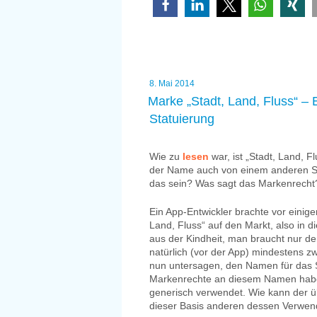
–
ein
eigenes
Universum“
Veröffentlicht
8. Mai 2014
am
Marke „Stadt, Land, Fluss“ – 
Statuierung
Wie zu
lesen
war, ist „Stadt, Land, 
der Name auch von einem anderen Sp
das sein? Was sagt das Markenrecht
Ein App-Entwickler brachte vor eini
Land, Fluss“ auf den Markt, also in d
aus der Kindheit, man braucht nur den
natürlich (vor der App) mindestens zwe
nun untersagen, den Namen für das Sp
Markenrechte an diesem Namen habe
generisch verwendet. Wie kann der ü
dieser Basis anderen dessen Verwen