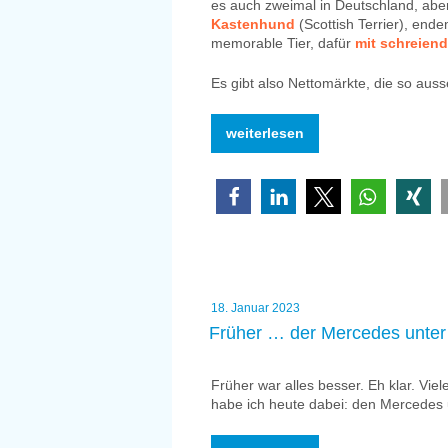
es auch zweimal in Deutschland, ab
Kastenhund
(Scottish Terrier), end
memorable Tier, dafür
mit schreien
Es gibt also Nettomärkte, die so aus
„Wieso
weiterlesen
es
zwei
Mal
Netto
für
das
Gleiche
in
Deutschland
Veröffentlicht
18. Januar 2023
gibt“
am
Früher … der Mercedes unter
Früher war alles besser. Eh klar. Vie
habe ich heute dabei: den Mercedes