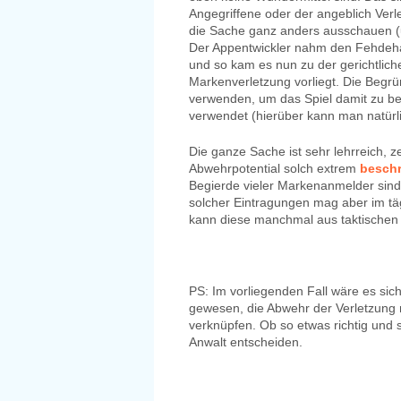
Angegriffene oder der angeblich Verl
die Sache ganz anders ausschauen (u
Der Appentwickler nahm den Fehdehan
und so kam es nun zu der gerichtlich
Markenverletzung vorliegt. Die Begrün
verwenden, um das Spiel damit zu be
verwendet (hierüber kann man natürlic
Die ganze Sache ist sehr lehrreich, ze
Abwehrpotential solch extrem
beschr
Begierde vieler Markenanmelder sin
solcher Eintragungen mag aber im täg
kann diese manchmal aus taktischen 
PS: Im vorliegenden Fall wäre es si
gewesen, die Abwehr der Verletzung 
verknüpfen. Ob so etwas richtig und si
Anwalt entscheiden.