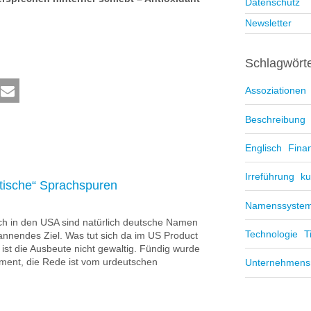
Datenschutz
Newsletter
Schlagwört
Assoziationen
Beschreibung
Englisch
Fina
Irreführung
ku
tische“ Sprachspuren
Namenssyste
ch in den USA sind natürlich deutsche Namen
Technologie
T
nnendes Ziel. Was tut sich da im US Product
st die Ausbeute nicht gewaltig. Fündig wurde
ment, die Rede ist vom urdeutschen
Unternehmen