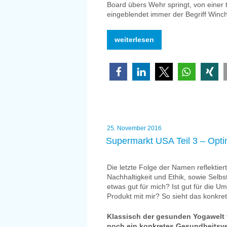
Board übers Wehr springt, von einer
eingeblendet immer der Begriff Winch
„Winchelroute?
weiterlesen
Melange-
Name
für
Tourmotto“
Veröffentlicht
25. November 2016
am
Supermarkt USA Teil 3 – Opt
Die letzte Folge der Namen reflektie
Nachhaltigkeit und Ethik, sowie Selbs
etwas gut für mich? Ist gut für die 
Produkt mit mir? So sieht das konkre
Klassisch der gesunden Yogawelt v
noch ein konkretes Gesundheitsve