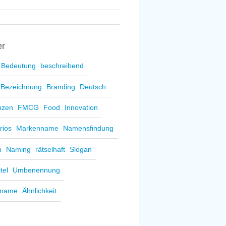
er
Bedeutung
beschreibend
Bezeichnung
Branding
Deutsch
nzen
FMCG
Food
Innovation
rios
Markenname
Namensfindung
m
Naming
rätselhaft
Slogan
itel
Umbenennung
sname
Ähnlichkeit