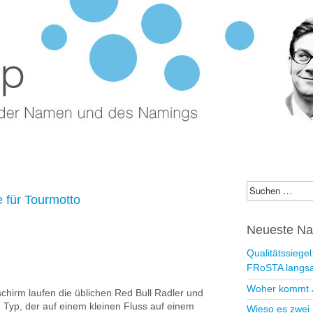
p – Blog zu
indung und Nam
ings
Suchen
für Tourmotto
nach:
Neueste Na
Qualitätssiege
FRoSTA langsa
Woher kommt 
schirm laufen die üblichen Red Bull Radler und
Typ, der auf einem kleinen Fluss auf einem
Wieso es zwei 