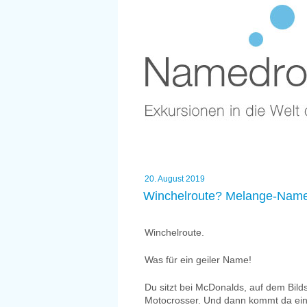
Zum
Namedro
Inhalt
springen
Namensf
Exkursionen in die Welt des Nam
Veröffentlicht
20. August 2019
am
Winchelroute? Melange-Name 
Winchelroute.
Was für ein geiler Name!
Du sitzt bei McDonalds, auf dem Bild
Motocrosser. Und dann kommt da ein 