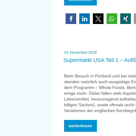
USA
Teil
2
–
„Exotische“
Sprachspuren“
Veröffentlicht
14. November 2016
am
Supermarkt USA Teil 1 – Auf
Beim Besuch in Portland und bei mei
standen natürlich auch ausgiebige Ex
dem Programm – Whole Foods, Berkel
einige mehr. Dabei fallen viele Aspek
Lebensmittel, herausragend ästhetisc
billigen Sachen), sowie oftmals recht
Variationen der englischen Kernbegrif
„Supermarkt
weiterlesen
USA