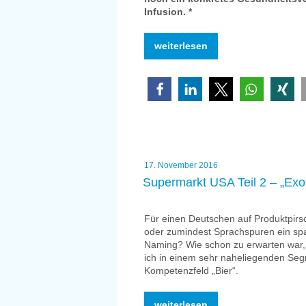
Infusion. *
„Supermarkt
weiterlesen
USA
Teil
3
–
Optimierungsversprechen“
Veröffentlicht
17. November 2016
am
Supermarkt USA Teil 2 – „Exo
Für einen Deutschen auf Produktpirs
oder zumindest Sprachspuren ein spa
Naming? Wie schon zu erwarten war, i
ich in einem sehr naheliegenden Seg
Kompetenzfeld „Bier“.
„Supermarkt
weiterlesen