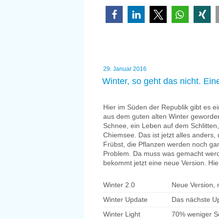
Teil
1
–
Auffällige
Markenamen
Food“
Veröffentlicht
29. Januar 2016
am
Winter, so geht das nicht. E
Hier im Süden der Republik gibt es 
aus dem guten alten Winter geworden 
Schnee, ein Leben auf dem Schlitten, 
Chiemsee. Das ist jetzt alles anders,
Frübst, die Pflanzen werden noch gan
Problem. Da muss was gemacht werd
bekommt jetzt eine neue Version. Hier
Winter 2.0
Neue Version,
Winter Update
Das nächste Up
Winter Light
70% weniger S