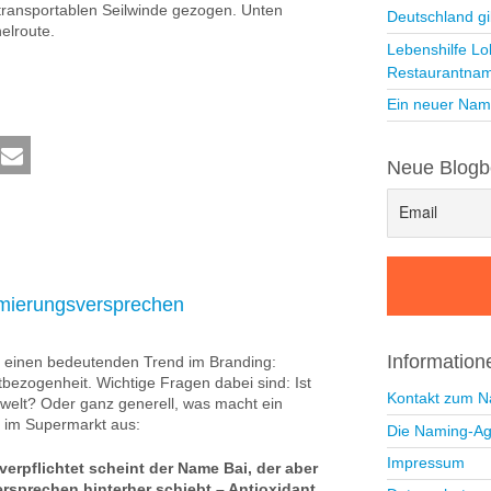
 transportablen Seilwinde gezogen. Unten
Deutschland gi
elroute.
Lebenshilfe Lo
Restaurantna
Ein neuer Nam
Neue Blogb
imierungsversprechen
Informatio
rt einen bedeutenden Trend im Branding:
tbezogenheit. Wichtige Fragen dabei sind: Ist
Kontakt zum 
Umwelt? Oder ganz generell, was macht ein
t im Supermarkt aus:
Die Naming-Ag
Impressum
erpflichtet scheint der Name Bai, der aber
rsprechen hinterher schiebt – Antioxidant