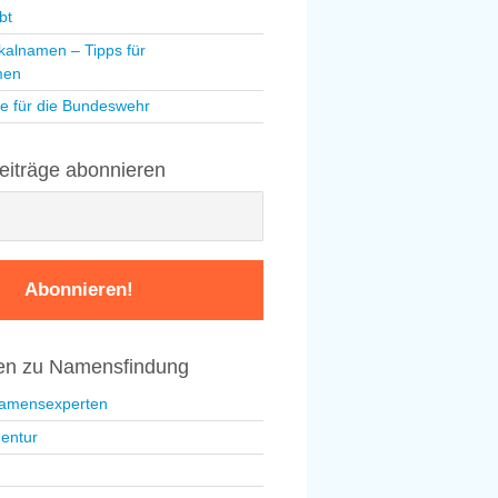
bt
kalnamen – Tipps für
men
e für die Bundeswehr
eiträge abonnieren
nen zu Namensfindung
Namensexperten
entur