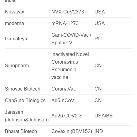
India
Novavax
NVX-CoV2373
USA
moderna
mRNA-1273
USA
Gam-COVID-Vac /
Gamaleya
RU
Sputnik V
Inactivated Novel
Coronavirus
Sinopharm
CN
Pneumonia
vaccine
Sinovac Biotech
CoronaVac
CN
CanSino Biologics
Ad5-nCoV
CN
Janssen
Ad26.COV2-S
USA/BE
(Johnson&Johnson)
Bharat Biotech
Covaxin (BBV152)
IND