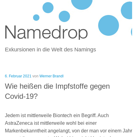
NAMEDROP – BLOG ZU
Zum
NAMENSFINDUNG UND NAMING
Inhalt
springen
Exkursionen in die Welt des Namings
Veröffentlicht
6. Februar 2021
von
Werner Brandl
am
Wie heißen die Impfstoffe gegen
Covid-19?
Jedem ist mittlerweile Biontech ein Begriff. Auch
AstraZeneca ist mittlerweile wohl bei einer
Markenbekanntheit angelangt, von der man vor einem Jahr