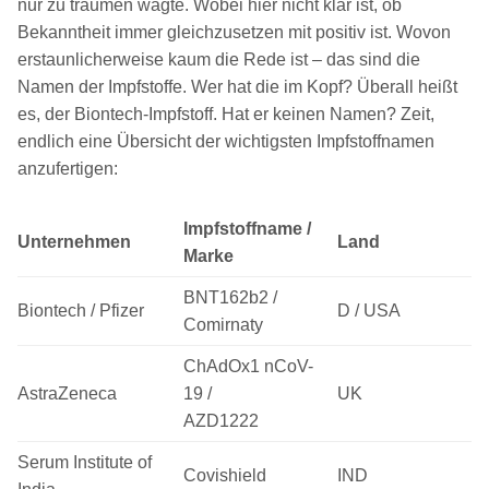
nur zu träumen wagte. Wobei hier nicht klar ist, ob
Bekanntheit immer gleichzusetzen mit positiv ist. Wovon
erstaunlicherweise kaum die Rede ist – das sind die
Namen der Impfstoffe. Wer hat die im Kopf? Überall heißt
es, der Biontech-Impfstoff.
Hat er keinen Namen? Zeit,
endlich eine Übersicht der wichtigsten Impfstoffnamen
anzufertigen:
Impfstoffname /
Unternehmen
Land
Marke
BNT162b2 /
Biontech / Pfizer
D / USA
Comirnaty
ChAdOx1 nCoV-
AstraZeneca
19 /
UK
AZD1222
Serum Institute of
Covishield
IND