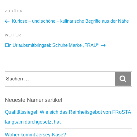
Beitragsnavigation
Vorheriger
ZURÜCK
Beitrag
Kuriose – und schöne – kulinarische Begriffe aus der Nähe
Nächster
WEITER
Beitrag
Ein Urlaubsmitbringsel: Schuhe Marke „FRAU“
Suchen
Suc
nach:
Neueste Namensartikel
Qualitätssiegel: Wie sich das Reinheitsgebot von FRoSTA
langsam durchgesetzt hat
Woher kommt Jersey-Käse?